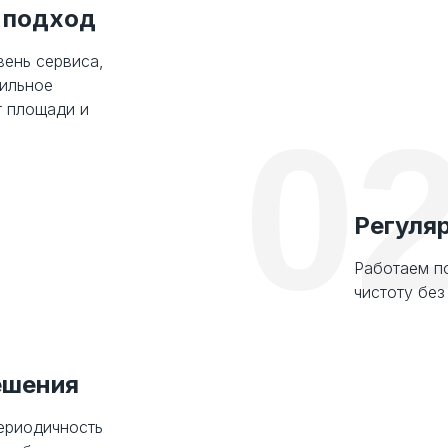
 подход
ень сервиса,
бильное
т площади и
0
Регуля
Работаем п
чистоту без
ешения
ериодичность