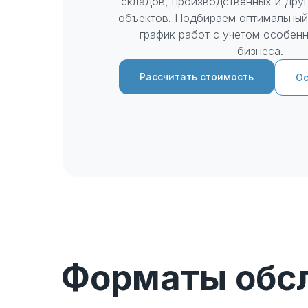
складов, производственных и дру
объектов. Подбираем оптимальный
график работ с учетом особен
бизнеса.
Рассчитать стоимость
Ос
Клинер в назначенное время прибывает на объ
инвентарем и начинает работу.
Форматы обс