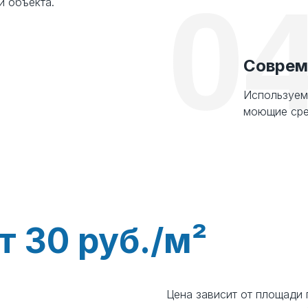
0
 объекта.
Соврем
²
Используем
моющие сре
т 30 руб./м²
Цена зависит от площади
е