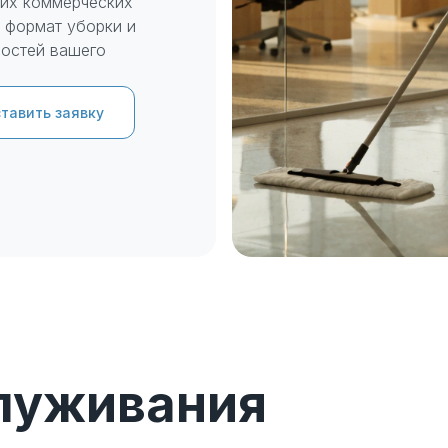
гих коммерческих
 формат уборки и
ностей вашего
тавить заявку
ект со всем необходимым
луживания