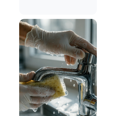
Уборка отдельных помещений — удобное
решение, когда необходимо привести в
порядок конкретную зону без заказа
комплексной уборки всего объекта.
Регулярная уборка санузла
способствует поддержанию гигиены и
свежести. Тщательная очистка
помогает избавиться от налета,
разводов и других загрязнений,