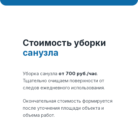
Стоимость
уборки
санузла
Стоимость уборки
санузла
Клинер в назначенное время
прибывает на объект со всем
необходимым инвентарем и
Уборка санузла
от 700 руб./час
.
начинает работу.
Тщательно очищаем поверхности от
следов ежедневного использования.
Окончательная стоимость формируется
после уточнения площади объекта и
объема работ.