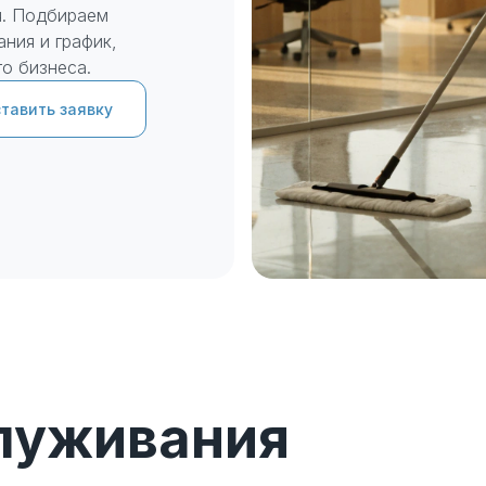
я. Подбираем
ния и график,
о бизнеса.
тавить заявку
ект со всем необходимым
луживания