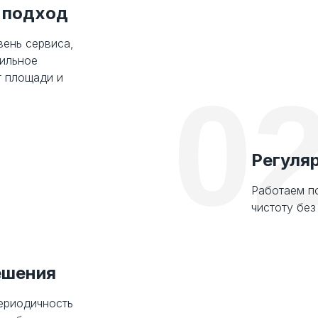
 подход
ень сервиса,
бильное
т площади и
0
Регуля
Работаем п
чистоту без
ешения
ериодичность