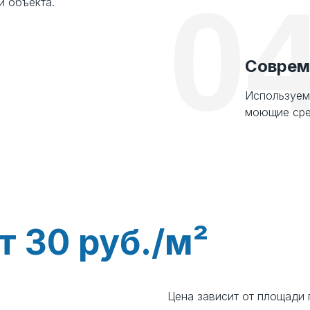
0
 объекта.
Соврем
²
Используем
моющие сре
т 30 руб./м²
Цена зависит от площади
е